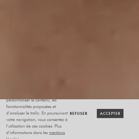
Le site internet Radiant-Bellevue
utilise des cookies afin de
personnaliser le contenu, les
fonctionnalités proposées et
RETOUR SAISON
RETOUR SAISON
BILLETTERIE
BILLETTERIE
REFUSER
REFUSER
ACCEPTER
ACCEPTER
d’analyser le trafic. En poursuivant
votre navigation, vous consentez à
l’utilisation de ces cookies. Plus
SEBASTIAN MARX
d’informations dans les
mentions