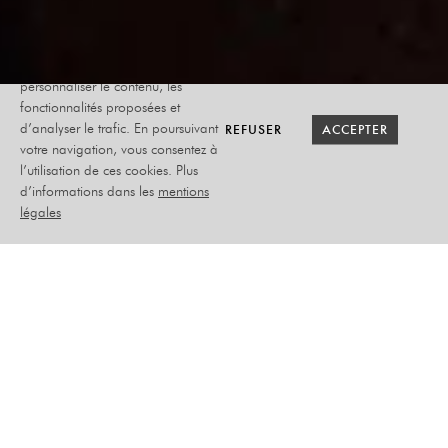
Le site internet Radiant-Bellevue
utilise des cookies afin de
personnaliser le contenu, les
fonctionnalités proposées et
RETOUR SAISON
RETOUR SAISON
BILLETTERIE
BILLETTERIE
REFUSER
REFUSER
ACCEPTER
ACCEPTER
d’analyser le trafic. En poursuivant
votre navigation, vous consentez à
l’utilisation de ces cookies. Plus
TINA ARENA
d’informations dans les
mentions
légales
5.0.
JEUDI 22 OCTOBRE 2026
MUSIQUE
PLACEMENT ASSIS NUMÉROTÉ
–
TARIF PLEIN : 59€