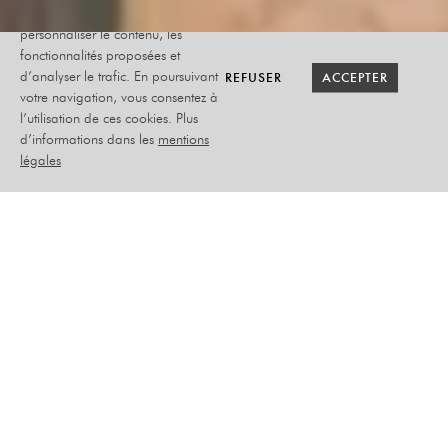
utilise des cookies afin de
personnaliser le contenu, les
fonctionnalités proposées et
RETOUR SAISON
RETOUR SAISON
BILLETTERIE
BILLETTERIE
REFUSER
REFUSER
ACCEPTER
ACCEPTER
d’analyser le trafic. En poursuivant
votre navigation, vous consentez à
l’utilisation de ces cookies. Plus
LORIE
d’informations dans les
mentions
légales
PARTY
VENDREDI 31 OCTOBRE
2025
CHANSON
PLACEMENT DEBOUT LIBRE
–
PAS DE PREMIÈRE PARTIE
–
PLEIN TARIF : 39€