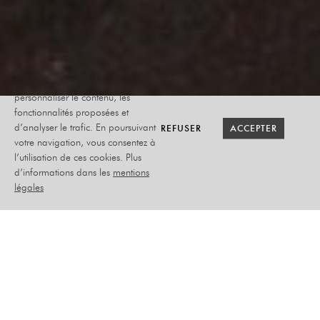
Le site internet Radiant-Bellevue
utilise des cookies afin de
personnaliser le contenu, les
fonctionnalités proposées et
RETOUR SAISON
RETOUR SAISON
BILLETTERIE
BILLETTERIE
REFUSER
REFUSER
ACCEPTER
ACCEPTER
d’analyser le trafic. En poursuivant
votre navigation, vous consentez à
l’utilisation de ces cookies. Plus
TRUST
d’informations dans les
mentions
légales
MARDI 15 NOVEMBRE
2022
MUSIQUE
PLACEMENT ASSIS NUMÉROTÉ / LIBRE
DEBOUT