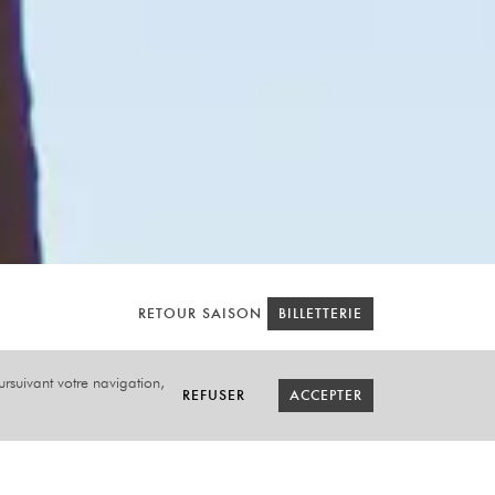
RETOUR SAISON
RETOUR SAISON
BILLETTERIE
BILLETTERIE
oursuivant votre navigation,
REFUSER
REFUSER
ACCEPTER
ACCEPTER
ANY