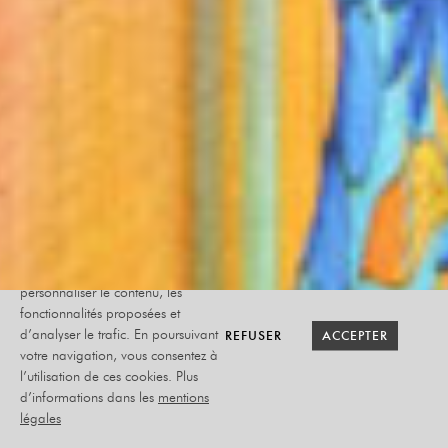
Le site internet Radiant-Bellevue
utilise des cookies afin de
personnaliser le contenu, les
fonctionnalités proposées et
RETOUR SAISON
RETOUR SAISON
BILLETTERIE
BILLETTERIE
REFUSER
REFUSER
ACCEPTER
ACCEPTER
d’analyser le trafic. En poursuivant
votre navigation, vous consentez à
l’utilisation de ces cookies. Plus
MAGENTA
d’informations dans les
mentions
légales
JEUDI 22 SEPTEMBRE