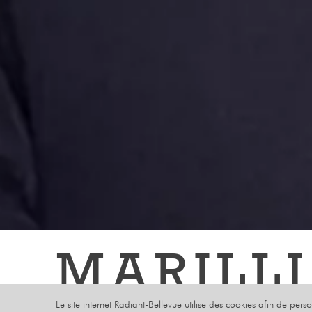
MARILL
Le site internet Radiant-Bellevue utilise des cookies afin de pers