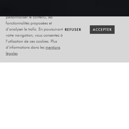
Le site internet Radiant-Bellevue
utilise des cookies afin de
personnaliser le contenu, les
fonctionnalités proposées et
RETOUR SAISON
RETOUR SAISON
BILLETTERIE
BILLETTERIE
REFUSER
REFUSER
ACCEPTER
ACCEPTER
d’analyser le trafic. En poursuivant
votre navigation, vous consentez à
l’utilisation de ces cookies. Plus
WORLDS APART
d’informations dans les
mentions
légales
30TH ANNIVERSARY
DIMANCHE 11 OCTOBRE
2026
MUSIQUE
PLACEMENT ASSIS NUMÉROTÉ
–